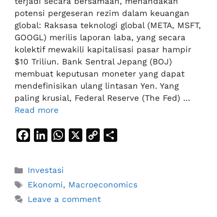
terjadi secara bersamaan, menandakan
potensi pergeseran rezim dalam keuangan
global: Raksasa teknologi global (META, MSFT,
GOOGL) merilis laporan laba, yang secara
kolektif mewakili kapitalisasi pasar hampir
$10 Triliun. Bank Sentral Jepang (BOJ)
membuat keputusan moneter yang dapat
mendefinisikan ulang lintasan Yen. Yang
paling krusial, Federal Reserve (The Fed) …
Read more
F
L
W
X
C
S
a
i
h
o
h
c
n
a
p
a
Categories
Investasi
e
k
t
y
r
Tags
Ekonomi
,
Macroeconomics
b
e
s
L
e
Leave a comment
o
d
A
i
o
I
p
n