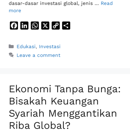
dasar-dasar investasi global, jenis …
Read
more
F
L
W
X
C
S
a
i
h
o
h
c
n
a
p
a
Categories
Edukasi
,
Investasi
e
k
t
y
r
Leave a comment
b
e
s
L
e
o
d
A
i
o
I
p
n
k
n
p
k
Ekonomi Tanpa Bunga:
Bisakah Keuangan
Syariah Menggantikan
Riba Global?