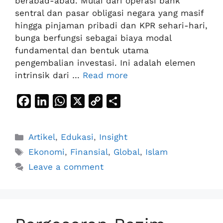
berabad-abad. Mulai dari operasi bank
sentral dan pasar obligasi negara yang masif
hingga pinjaman pribadi dan KPR sehari-hari,
bunga berfungsi sebagai biaya modal
fundamental dan bentuk utama
pengembalian investasi. Ini adalah elemen
intrinsik dari …
Read more
F
L
W
X
C
S
a
i
h
o
h
c
n
a
p
a
Categories
Artikel
,
Edukasi
,
Insight
e
k
t
y
r
Tags
Ekonomi
,
Finansial
,
Global
,
Islam
b
e
s
L
e
Leave a comment
o
d
A
i
o
I
p
n
k
n
p
k