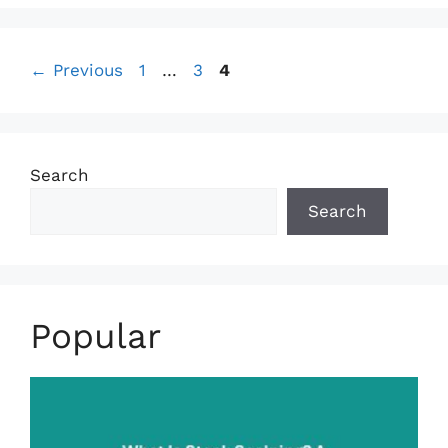
k
n
p
k
Page
Page
Page
←
Previous
1
…
3
4
Search
Search
Popular