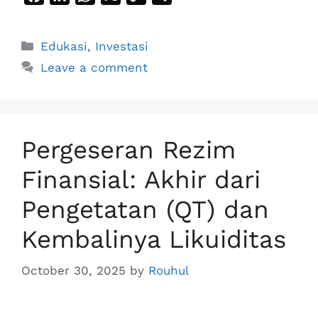
a
i
h
o
h
c
n
a
p
a
Categories
Edukasi
,
Investasi
e
k
t
y
r
Leave a comment
b
e
s
L
e
o
d
A
i
o
I
p
n
k
n
p
k
Pergeseran Rezim
Finansial: Akhir dari
Pengetatan (QT) dan
Kembalinya Likuiditas
October 30, 2025
by
Rouhul