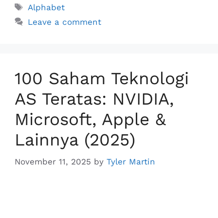
Tags
Alphabet
b
e
s
L
e
Leave a comment
o
d
A
i
o
I
p
n
k
n
p
k
100 Saham Teknologi
AS Teratas: NVIDIA,
Microsoft, Apple &
Lainnya (2025)
November 11, 2025
by
Tyler Martin