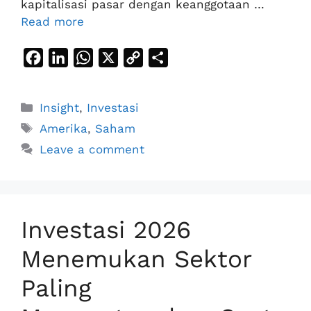
kapitalisasi pasar dengan keanggotaan …
Read more
F
L
W
X
C
S
a
i
h
o
h
c
n
a
p
a
Categories
Insight
,
Investasi
e
k
t
y
r
Tags
Amerika
,
Saham
b
e
s
L
e
Leave a comment
o
d
A
i
o
I
p
n
k
n
p
k
Investasi 2026
Menemukan Sektor
Paling