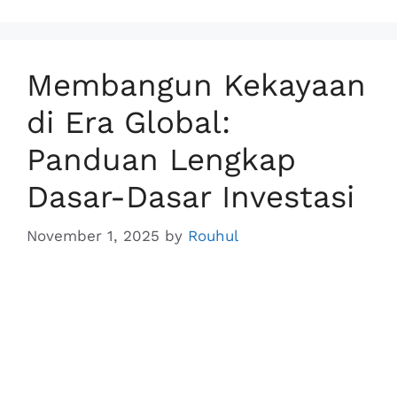
o
I
p
n
k
n
p
k
Membangun Kekayaan
di Era Global:
Panduan Lengkap
Dasar-Dasar Investasi
November 1, 2025
by
Rouhul