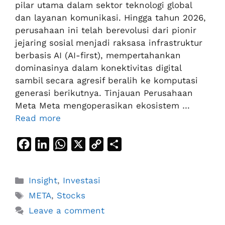
pilar utama dalam sektor teknologi global
dan layanan komunikasi. Hingga tahun 2026,
perusahaan ini telah berevolusi dari pionir
jejaring sosial menjadi raksasa infrastruktur
berbasis AI (AI-first), mempertahankan
dominasinya dalam konektivitas digital
sambil secara agresif beralih ke komputasi
generasi berikutnya. Tinjauan Perusahaan
Meta Meta mengoperasikan ekosistem …
Read more
F
L
W
X
C
S
a
i
h
o
h
c
n
a
p
a
Categories
Insight
,
Investasi
e
k
t
y
r
Tags
META
,
Stocks
b
e
s
L
e
Leave a comment
o
d
A
i