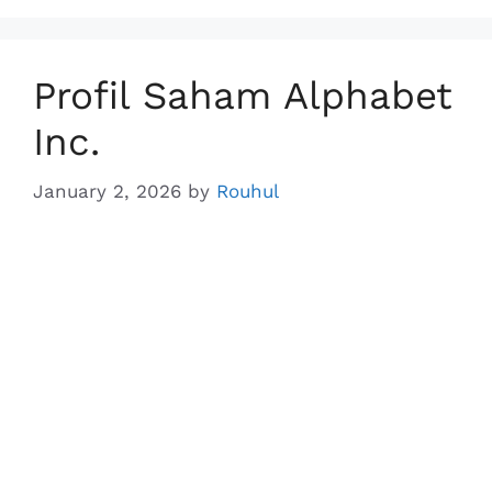
o
I
p
n
k
n
p
k
Profil Saham Alphabet
Inc.
January 2, 2026
by
Rouhul