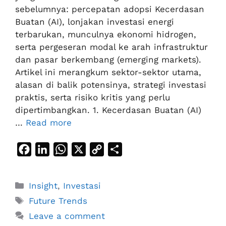
sebelumnya: percepatan adopsi Kecerdasan
Buatan (AI), lonjakan investasi energi
terbarukan, munculnya ekonomi hidrogen,
serta pergeseran modal ke arah infrastruktur
dan pasar berkembang (emerging markets).
Artikel ini merangkum sektor-sektor utama,
alasan di balik potensinya, strategi investasi
praktis, serta risiko kritis yang perlu
dipertimbangkan. 1. Kecerdasan Buatan (AI)
…
Read more
F
L
W
X
C
S
a
i
h
o
h
c
n
a
p
a
Categories
Insight
,
Investasi
e
k
t
y
r
Tags
Future Trends
b
e
s
L
e
Leave a comment
o
d
A
i