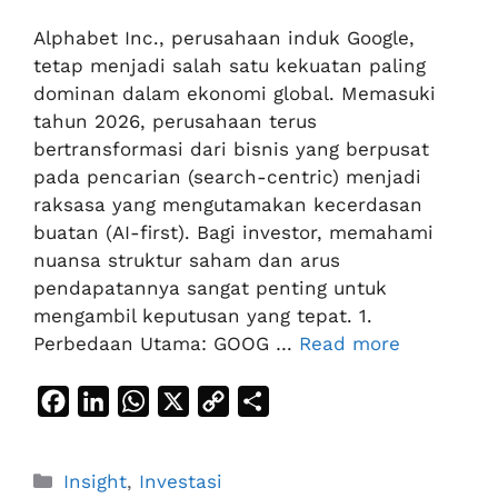
Alphabet Inc., perusahaan induk Google,
tetap menjadi salah satu kekuatan paling
dominan dalam ekonomi global. Memasuki
tahun 2026, perusahaan terus
bertransformasi dari bisnis yang berpusat
pada pencarian (search-centric) menjadi
raksasa yang mengutamakan kecerdasan
buatan (AI-first). Bagi investor, memahami
nuansa struktur saham dan arus
pendapatannya sangat penting untuk
mengambil keputusan yang tepat. 1.
Perbedaan Utama: GOOG …
Read more
F
L
W
X
C
S
a
i
h
o
h
c
n
a
p
a
Categories
Insight
,
Investasi
e
k
t
y
r