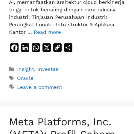
AI, memanfaatkan arsitektur cloud berkinerja
tinggi untuk bersaing dengan para raksasa
industri. Tinjauan Perusahaan Industri:
Perangkat Lunak—Infrastruktur & Aplikasi
Kantor …
Read more
F
L
W
X
C
S
a
i
h
o
h
c
n
a
p
a
Categories
Insight
,
Investasi
e
k
t
y
r
Tags
Oracle
b
e
s
L
e
Leave a comment
o
d
A
i
o
I
p
n
k
n
p
k
Meta Platforms, Inc.