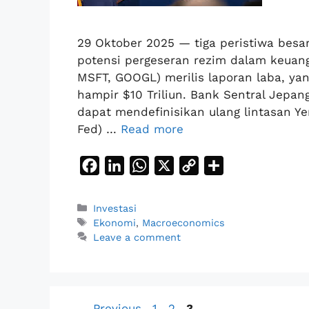
29 Oktober 2025 — tiga peristiwa bes
potensi pergeseran rezim dalam keuanga
MSFT, GOOGL) merilis laporan laba, yang
hampir $10 Triliun. Bank Sentral Jep
dapat mendefinisikan ulang lintasan Yen
Fed) …
Read more
F
L
W
X
C
S
a
i
h
o
h
c
n
a
p
a
Categories
Investasi
Tags
e
k
t
y
r
Ekonomi
,
Macroeconomics
Leave a comment
b
e
s
L
e
o
d
A
i
o
I
p
n
k
n
p
k
Page
Page
Page
←
Previous
1
2
3