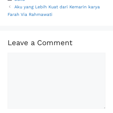
e
k
t
y
r
Aku yang Lebih Kuat dari Kemarin karya
b
e
s
L
e
Farah Via Rahmawati
o
d
A
i
o
I
p
n
k
n
p
k
Leave a Comment
Comment