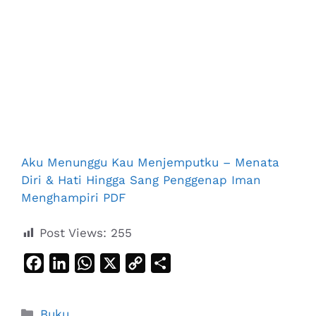
Aku Menunggu Kau Menjemputku – Menata
Diri & Hati Hingga Sang Penggenap Iman
Menghampiri PDF
Post Views:
255
F
L
W
X
C
S
a
i
h
o
h
c
n
a
p
a
Categories
Buku